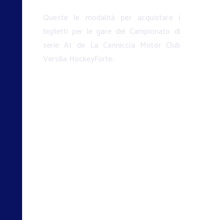
Queste le modalità per acquistare i
biglietti per le gare del Campionato di
serie A1 de La Canniccia Motor Club
Versilia HockeyForte:
Alla biglietteria del
palasport la sera della gara
/ limitazioni.
in anticipo presso il
palasport e nei punti
prevendita autorizzati
on line - tramite il portale
dedicato liveticket.it